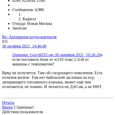
s200, е220cdi, с180
Сообщения: 4,986
Кирилл
Откуда: Новая Москва
Записан
Re: Активация круиз-контроля
#11
30 октября 2021, 14:46:49
Цитата: Gavrik555 от 30 октября 2021, 10:26:20
а
если поставить блок от w210 тоже 2.2cdi от
машины с темпоматом?
Вряд ли получится. Там cdi следующего поколения. Есть
отличия железе. Там нет байпасной заслонки на егр,
запирающего топливного клапана, может ещё чем
отличаются, не помню. И читается он ДАСом, а не ННТ.
Печать
Вверх
Страницы
1
Действия пользователя