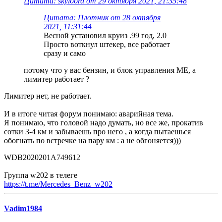
Цитата: skyloord от 29 октября 2021, 21:35:48
Цитата: Плотник от 28 октября
2021, 11:31:44
Весной установил круиз .99 год, 2.0
Просто воткнул штекер, все работает
сразу и само
потому что у вас бензин, и блок управления МЕ, а
лимитер работает ?
Лимитер нет, не работает.
И в итоге читая форум понимаю: аварийная тема.
Я понимаю, что головой надо думать, но все же, прокатив
сотки 3-4 км и забываешь про него , а когда пытаешься
обогнать по встречке на пару км : а не обгоняется)))
WDB2020201A749612
Группа w202 в телеге
https://t.me/Mercedes_Benz_w202
Vadim1984