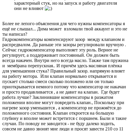
характерный стук, но на запуск и работу двигателя
они не влияют
Более не лепого объяснения для чего нужны компенсаторы я
ещё не слышал... Дима может взломали твой аккаунт и это не
ты написал?
Гидрокомпенсаторы компенсируют зазор между клапаном и
распредвалом. Да раньше эти зазоры регулировали вручную .
Сейчас гидрокомпенсатор выполняет эту роль. Вернее не
регулирует, а поддерживает постоянный. Он должен быть
всегда накачен. Внутри него всегда масло. Также там пружина
и мембрана перепускная.. И причём здесь масляная плёнка
для уменьшения стука? Правильный зазор. напрямую влияет
на работу мотора. Или клапан нормально открывается и
пускает столько смеси сколько положено или он только
приоткрывается немного потому что компенсатор не накачан
и просто продавливается , а не давит на клапан. Где будет
работа лучше? Заклинившие компенсаторы в разжатом
положении вполне могут повредить клапан., Поскольку при
нагреве зазор уменьшится , а компенсатор не прожмётся до
положенного состояния. Клапан откроется на большую
глубину и вполне может встретится с поршнем. Были и такие
случаи. По поводу не заводится - не буду далеко ходить,
совсем не давно звонят мне люди и просят завести 210 со 11