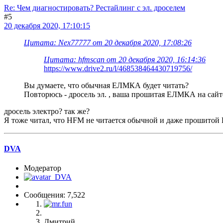
Re: Чем диагностировать? Рестайлинг с эл. дроселем
#5
20 декабря 2020, 17:10:15
Цитата: Nex77777 от 20 декабря 2020, 17:08:26
Цитата: hfmscаn от 20 декабря 2020, 16:14:36
https://www.drive2.ru/l/468538464430719756/
Вы думаете, что обычная ЕЛМКА будет читать?
Повторюсь - дросель эл. , ваша прошитая ЕЛМКА на сайт
дросель электро? так же?
Я тоже читал, что HFM не читается обычной и даже прошито
DVA
Модератор
Сообщения: 7,522
Дмитрий