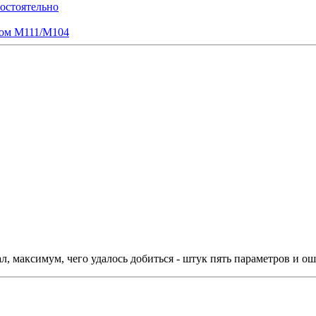
мостоятельно
ром M111/M104
ал, максимум, чего удалось добиться - штук пять параметров и о