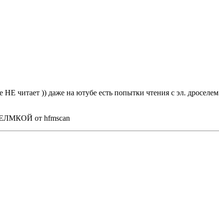
е НЕ читает )) даже на ютубе есть попытки чтения с эл. дросе
й ЕЛМКОЙ от hfmscan