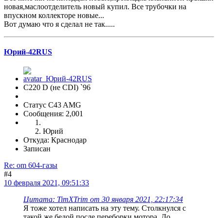
новая,маслоотделитель новый купил. Все трубочки на
впускном коллекторе новые...
Вот думаю что я сделал не так.....
Юрий-42RUS
С220 D (не CDI) `96
Статус C43 AMG
Сообщения: 2,001
Юрий
Откуда: Краснодар
Записан
Re: om 604-газы
#4
10 февраля 2021, 09:51:33
Цитата: TimXTrim от 30 января 2021, 22:17:34
Я тоже хотел написать на эту тему. Столкнулся с
такой же бедой,после переборки мотора. До