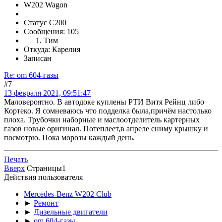
W202 Wagon
Статус C200
Сообщения: 105
Тим
Откуда: Карелия
Записан
Re: om 604-газы
#7
13 февраля 2021, 09:51:47
Маловероятно. В автодоке куплены РТИ Витя Рейнц либо
Кортеко. Я сомневаюсь что подделка была,причём настолько
плоха. Трубочки наборные и маслоотделитель картерных
газов новые оригинал. Потеплеет,в апреле сниму крышку и
посмотрю. Пока морозы каждый день.
Печать
Вверх
Страницы
1
Действия пользователя
Mercedes-Benz W202 Club
►
Ремонт
►
Дизельные двигатели
►
om 604-газы