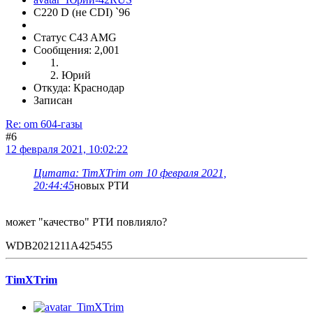
С220 D (не CDI) `96
Статус C43 AMG
Сообщения: 2,001
Юрий
Откуда: Краснодар
Записан
Re: om 604-газы
#6
12 февраля 2021, 10:02:22
Цитата: TimXTrim от 10 февраля 2021,
20:44:45
новых РТИ
может "качество" РТИ повлияло?
WDB2021211A425455
TimXTrim