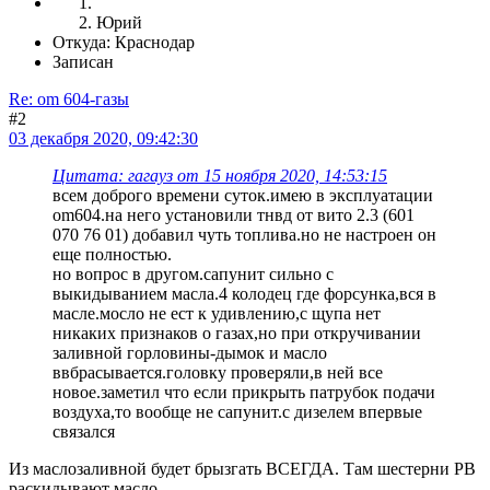
Юрий
Откуда: Краснодар
Записан
Re: om 604-газы
#2
03 декабря 2020, 09:42:30
Цитата: гагауз от 15 ноября 2020, 14:53:15
всем доброго времени суток.имею в эксплуатации
om604.на него установили тнвд от вито 2.3 (601
070 76 01) добавил чуть топлива.но не настроен он
еще полностью.
но вопрос в другом.сапунит сильно с
выкидыванием масла.4 колодец где форсунка,вся в
масле.мосло не ест к удивлению,с щупа нет
никаких признаков о газах,но при откручивании
заливной горловины-дымок и масло
ввбрасывается.головку проверяли,в ней все
новое.заметил что если прикрыть патрубок подачи
воздуха,то вообще не сапунит.с дизелем впервые
связался
Из маслозаливной будет брызгать ВСЕГДА. Там шестерни РВ
раскидывают масло.