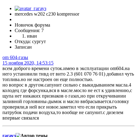
mercedes w202 с230 kompressor
Новичок форума
Сообщения: 7
иван
Откуда: сургут
Записан
om 604-газы
15 ноября 2020, 14:53:15
всем доброго времени суток.имею в эксплуатации om604.на
него установили тнвд от вито 2.3 (601 070 76 01) добавил чуть
топлива.но не настроен он еще полностью.
но вопрос в другом.сапунит сильно с выкидыванием масла.4
колодец где форсунка,вся в масле.мосло не ест к удивлению,с
щупа нет никаких признаков о газах,но при откручивании
заливной горловины-дымок и масло ввбрасывается.головку
проверяли,в ней все новое.заметил что если прикрыть
патрубок подачи воздуха,то вообще не сапунит.с дизелем
впервые связался
гагауз