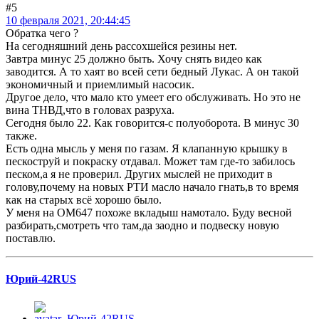
#5
10 февраля 2021, 20:44:45
Обратка чего ?
На сегодняшний день рассохшейся резины нет.
Завтра минус 25 должно быть. Хочу снять видео как
заводится. А то хаят во всей сети бедный Лукас. А он такой
экономичный и приемлимый насосик.
Другое дело, что мало кто умеет его обслуживать. Но это не
вина ТНВД,что в головах разруха.
Сегодня было 22. Как говорится-с полуоборота. В минус 30
также.
Есть одна мысль у меня по газам. Я клапанную крышку в
пескоструй и покраску отдавал. Может там где-то забилось
песком,а я не проверил. Других мыслей не приходит в
голову,почему на новых РТИ масло начало гнать,в то время
как на старых всё хорошо было.
У меня на ОМ647 похоже вкладыш намотало. Буду весной
разбирать,смотреть что там,да заодно и подвеску новую
поставлю.
Юрий-42RUS