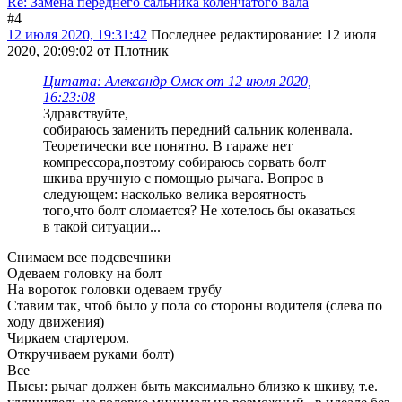
Re: Замена переднего сальника коленчатого вала
#4
12 июля 2020, 19:31:42
Последнее редактирование
: 12 июля
2020, 20:09:02 от Плотник
Цитата: Александр Омск от 12 июля 2020,
16:23:08
Здравствуйте,
собираюсь заменить передний сальник коленвала.
Теоретически все понятно. В гараже нет
компрессора,поэтому собираюсь сорвать болт
шкива вручную с помощью рычага. Вопрос в
следующем: насколько велика вероятность
того,что болт сломается? Не хотелось бы оказаться
в такой ситуации...
Снимаем все подсвечники
Одеваем головку на болт
На вороток головки одеваем трубу
Ставим так, чтоб было у пола со стороны водителя (слева по
ходу движения)
Чиркаем стартером.
Откручиваем руками болт)
Все
Пысы: рычаг должен быть максимально близко к шкиву, т.е.