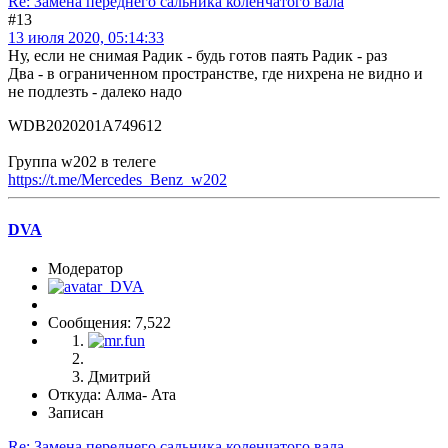
Re: Замена переднего сальника коленчатого вала
#13
13 июля 2020, 05:14:33
Ну, если не снимая Радик - будь готов паять Радик - раз
Два - в ограниченном пространстве, где нихрена не видно и
не подлезть - далеко надо
WDB2020201A749612
Группа w202 в телеге
https://t.me/Mercedes_Benz_w202
DVA
Модератор
Сообщения: 7,522
Дмитрий
Откуда: Алма- Ата
Записан
Re: Замена переднего сальника коленчатого вала