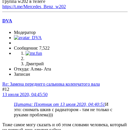
Группа w202 в телеге
https://t.me/Mercedes_Benz_w202
DVA
Модератор
Сообщения: 7,522
Дмитрий
Откуда: Алма- Ата
Записан
Re: Замена переднего сальника коленчатого вала
#12
13 июля 2020, 04:45:50
Цитата: Плотник от 13 июля 2020, 04:40:51
И
это: снимать шкив с радиатором - там не только с
руками проблема)))
Тоже самое могу сказать и об этом словами человека, который
не первый день крутит гайки