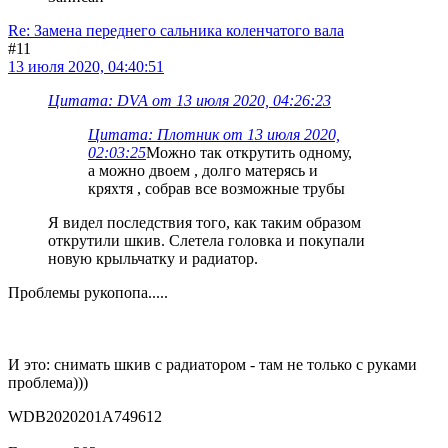
Re: Замена переднего сальника коленчатого вала
#11
13 июля 2020, 04:40:51
Цитата: DVA от 13 июля 2020, 04:26:23
Цитата: Плотник от 13 июля 2020,
02:03:25
Можно так открутить одному,
а можно двоем , долго матерясь и
кряхтя , собрав все возможные трубы
Я видел последствия того, как таким образом
открутили шкив. Слетела головка и покупали
новую крыльчатку и радиатор.
Проблемы рукопопа.....
И это: снимать шкив с радиатором - там не только с руками
проблема)))
WDB2020201A749612