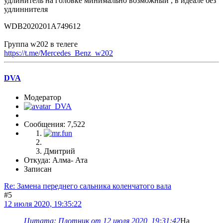
удлинитель на головке минимально возможный , в идеале без
удлиннителя
WDB2020201A749612
Группа w202 в телеге
https://t.me/Mercedes_Benz_w202
DVA
Модератор
Сообщения: 7,522
Дмитрий
Откуда: Алма- Ата
Записан
Re: Замена переднего сальника коленчатого вала
#5
12 июля 2020, 19:35:22
Цитата: Плотник от 12 июля 2020, 19:31:42
На