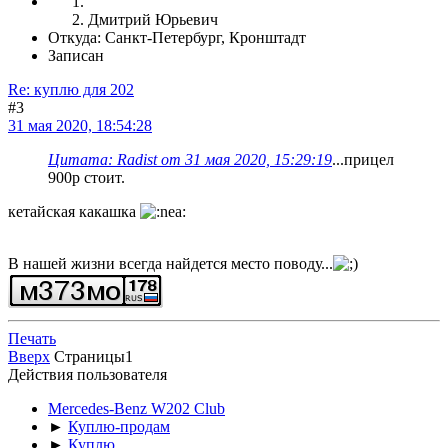
Дмитрий Юрьевич
Откуда: Санкт-Петербург, Кронштадт
Записан
Re: куплю для 202
#3
31 мая 2020, 18:54:28
Цитата: Radist от 31 мая 2020, 15:29:19
...прицел
900р стоит.
кетайская какашка
В нашей жизни всегда найдется место поводу...
Печать
Вверх
Страницы
1
Действия пользователя
Mercedes-Benz W202 Club
►
Куплю-продам
►
Куплю