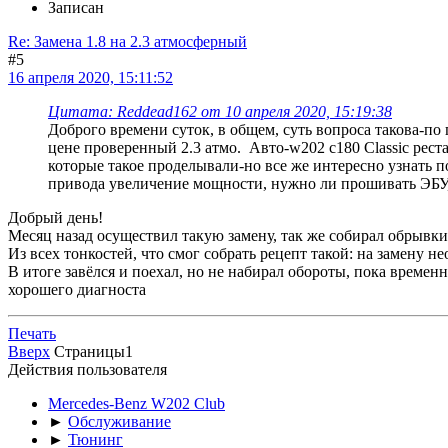
Записан
Re: Замена 1.8 на 2.3 атмосферный
#5
16 апреля 2020, 15:11:52
Цитата: Reddead162 от 10 апреля 2020, 15:19:38
Доброго времени суток, в общем, суть вопроса такова-по
цене проверенный 2.3 атмо. Авто-w202 c180 Classic рест
которые такое проделывали-но все же интересно узнать п
привода увеличение мощности, нужно ли прошивать ЭБУ,
Добрый день!
Месяц назад осуществил такую замену, так же собирал обрыв
Из всех тонкостей, что смог собрать рецепт такой: на замену н
В итоге завёлся и поехал, но не набирал обороты, пока временн
хорошего диагноста
Печать
Вверх
Страницы
1
Действия пользователя
Mercedes-Benz W202 Club
►
Обслуживание
►
Тюнинг