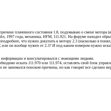
 причине плачевного состояния 1.8, подумываю о смене мотора (
айл, 1997 года, механика, HFM, 111.921. На форуме находил обр
оподробнее, что нужно докупать к мотору 2.3 (насколько я понял
 или он вообще нужен от 2.3? И под каким номером нужно иска
ки информации и консультировался с знающими людьми.
еобходимо искать 111.970 или 111.974, оставлять свой блок управ
о не занимался поиском причины, но как говорят все сделано вер