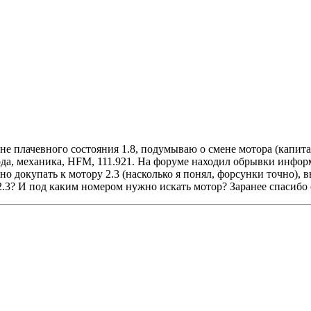
ине плачевного состояния 1.8, подумываю о смене мотора (капит
ода, механика, HFM, 111.921. На форуме находил обрывки информ
но докупать к мотору 2.3 (насколько я понял, форсунки точно),
.3? И под каким номером нужно искать мотор? Заранее спасибо