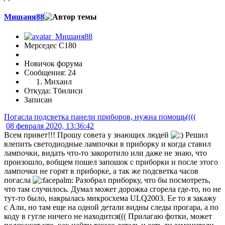
Мишаня88
Мерседес C180
Новичок форума
Сообщения: 24
Михаил
Откуда: Тбилиси
Записан
Погасла подсветка панели приборов, нужна помощь((((
08 февраля 2020, 13:36:42
Всем привет!!! Прошу совета у знающих людей
Решил
влепить светодиодные лампочки в приборку и когда ставил
лампочки, видать что-то закоротило или даже не знаю, что
произошло, вобщем пошел запошок с приборки и после этого
лампочки не горят в приборке, а так же подсветка часов
погасла
Разобрал приборку, что бы посмотреть,
что там случилось. Думал может дорожка сгорела где-то, но не
тут-то было, накрылась микросхема ULQ2003. Ее то я закажу
с Али, но там еще на одной детали видны следы прогара, а по
коду в гугле ничего не находится((( Прилагаю фотки, может