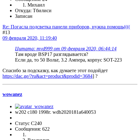
Михаил
Откуда: Тбилиси
Записан
Re: Погасла подсветка панели приборов, нужна помощь((((
#13
09 февраля 2020, 11:19:40
Цитата: mvd999 от 09 февраля 2020, 06:44:14
Там вроде BSP17 разглядывается?
Если да, то 50 Вольт, 3.2 Ампера, корпус SOT-223
Спасибо за подсказку, как думаете этот подойдет
https://dac.ge/?ru&act=product&prodid=3684
] ?
wowanez
w202 c180 1998г. wdb2020181a640053
Статус C240
Сообщения: 622