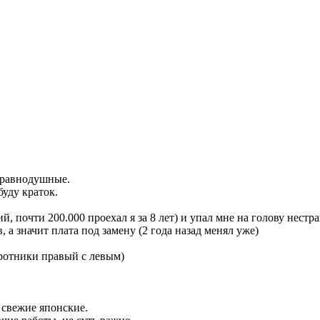
еравнодушные.
буду краток.
й, почти 200.000 проехал я за 8 лет) и упал мне на голову нест
 а значит плата под замену (2 года назад менял уже)
ротники правый с левым)
 свежие японские.