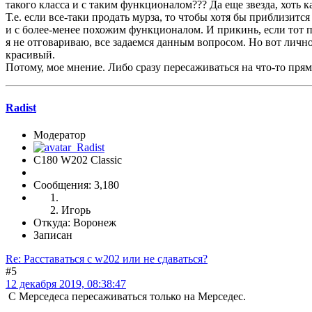
такого класса и с таким функционалом??? Да еще звезда, хоть к
Т.е. если все-таки продать мурза, то чтобы хотя бы приблизитс
и с более-менее похожим функционалом. И прикинь, если тот 
я не отговариваю, все задаемся данным вопросом. Но вот лично
красивый.
Потому, мое мнение. Либо сразу пересаживаться на что-то прям
Radist
Модератор
C180 W202 Classic
Сообщения: 3,180
Игорь
Откуда: Воронеж
Записан
Re: Расставаться с w202 или не сдаваться?
#5
12 декабря 2019, 08:38:47
С Мерседеса пересаживаться только на Мерседес.