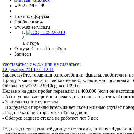
w202 c230k `99
Новичок форума
Сообщения: 4
www.az-service.ru
Игорь
Откуда: Санкт-Петербург
Записан
Расставаться с w202 или не сдаваться?
12 декабря 2019, 01:12:11
Здравствуйте, товарищи одноклубники, фанаты, любители и н
Прошу у вас совета, и, так как не люблю быть многословным - 
Обладаю я w202 c230 Elegance 1999 г.
Недавно на днях пробег перевалил за 400.000 (если он настоящи
- Акпп упала в аварийный режим, стар показал датчик оборотов,
- Закисли задние суппорты
- Подрулевой переключатель живёт своей жизнью (путает пово
- Родные катализаторы уже забиты давно
- Обогрев заднего стекла не работает лет 5 как
Год назад переварил всё днище с порогами, поменял 4 двери на