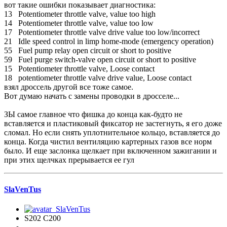
вот такие ошибки показывает диагностика:
13 Potentiometer throttle valve, value too high
14 Potentiometer throttle valve, value too low
17 Potentiometer throttle valve drive value too low/incorrect
21 Idle speed control in limp home-mode (emergency operation)
55 Fuel pump relay open circuit or short to positive
59 Fuel purge switch-valve open circuit or short to positive
15 Potentiometer throttle valve, Loose contact
18 potentiometer throttle valve drive value, Loose contact
взял дроссель другой все тоже самое.
Вот думаю начать с замены проводки в дросселе...
ЗЫ самое главное что фишка до конца как-будто не
вставляется и пластиковый фиксатор не застегнуть, я его доже
сломал. Но если снять уплотнительное кольцо, вставляется до
конца. Когда чистил вентиляцию картерных газов все норм
было. И еще заслонка щелкает при включенном зажигании и
при этих щелчках прерывается ее гул
SlaVenTus
S202 C200