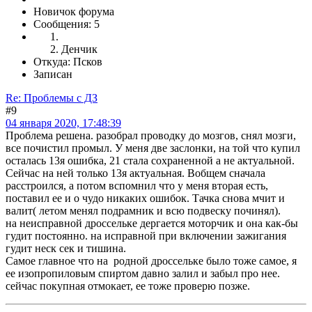
Новичок форума
Сообщения: 5
Денчик
Откуда: Псков
Записан
Re: Проблемы с ДЗ
#9
04 января 2020, 17:48:39
Проблема решена. разобрал проводку до мозгов, снял мозги,
все почистил промыл. У меня две заслонки, на той что купил
осталась 13я ошибка, 21 стала сохраненной а не актуальной.
Сейчас на ней только 13я актуальная. Вобщем сначала
расстроился, а потом вспомнил что у меня вторая есть,
поставил ее и о чудо никаких ошибок. Тачка снова мчит и
валит( летом менял подрамник и всю подвеску починял).
на неисправной дроссельке дергается моторчик и она как-бы
гудит постоянно. на исправной при включении зажигания
гудит неск сек и тишина.
Самое главное что на родной дроссельке было тоже самое, я
ее изопропиловым спиртом давно залил и забыл про нее.
сейчас покупная отмокает, ее тоже проверю позже.