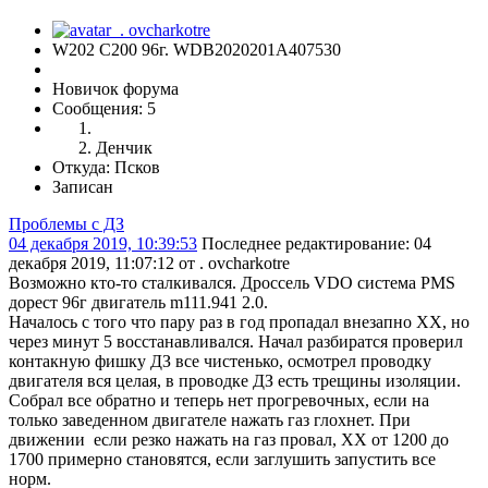
W202 C200 96г. WDB2020201A407530
Новичок форума
Сообщения: 5
Денчик
Откуда: Псков
Записан
Проблемы с ДЗ
04 декабря 2019, 10:39:53
Последнее редактирование
: 04
декабря 2019, 11:07:12 от . ovcharkotre
Возможно кто-то сталкивался. Дроссель VDO система PMS
дорест 96г двигатель m111.941 2.0.
Началось с того что пару раз в год пропадал внезапно ХХ, но
через минут 5 восстанавливался. Начал разбиратся проверил
контакную фишку ДЗ все чистенько, осмотрел проводку
двигателя вся целая, в проводке ДЗ есть трещины изоляции.
Собрал все обратно и теперь нет прогревочных, если на
только заведенном двигателе нажать газ глохнет. При
движении если резко нажать на газ провал, ХХ от 1200 до
1700 примерно становятся, если заглушить запустить все
норм.