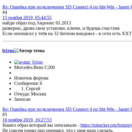
Re: Ошибка при подключении SD Connect 4 по hht-Win - Занят
#4
15 ноября 2019, 05:44:55
найди образ под Акронис 01.2013
разверни, дрова свои установи, ключи, и будешь счастлив
Если опеншелл у тебя на 32 битном виндовсе - в сети есть ХХ
b1rus
Mercedes-Benz C200
Новичок форума
Сообщения: 6
Сергей
Откуда: Москва
Записан
Re: Ошибка при подключении SD Connect 4 по hht-Win - Занят
#5
16 ноября 2019, 16:27:53
Нашел образ который вы описывали -
https://rutracker.org/foru
Не совсем понял про опеншел, что с ним надо сделать.