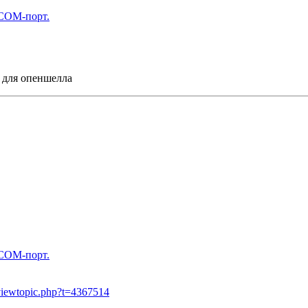
 COM-порт.
Т для опеншелла
 COM-порт.
m/viewtopic.php?t=4367514