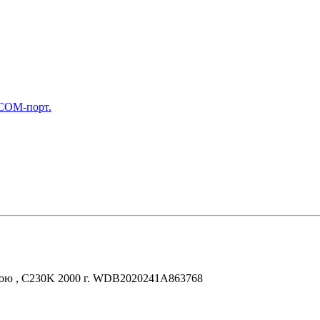
 COM-порт.
в бою , C230K 2000 г. WDB2020241A863768