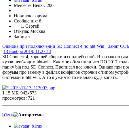
Mercedes-Benz C200
Новичок форума
Сообщения: 6
Сергей
Откуда: Москва
Записан
Ошибка при подключении SD Connect 4 по hht-Win - Занят CO
13 ноября 2019, 11:27:13
SD Connetc 4, хорошей сборки из поднебесной. Изначально сам
кузов необходим hht-win. Как мне объяснили что ПО 2017 года 
папку bin под SD Connect. Прописал все ключи. Однако при 
форумы про замену в файлах конфигов строчки с типом устройст
системой и hht-win. А то я уже что то не знаю куда копать.
2019-11-13_113007.png
1.15 МБ, 942x573
просмотров: 721
b1rus