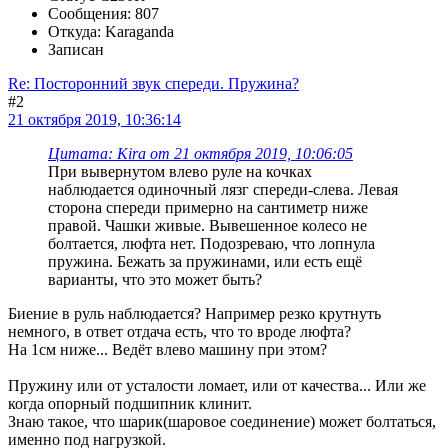
Сообщения: 807
Откуда: Karaganda
Записан
Re: Посторонний звук спереди. Пружина?
#2
21 октября 2019, 10:36:14
Цитата: Kira от 21 октября 2019, 10:06:05
При вывернутом влево руле на кочках
наблюдается одиночный лязг спереди-слева. Левая
сторона спереди примерно на сантиметр ниже
правой. Чашки живые. Вывешенное колесо не
болтается, люфта нет. Подозреваю, что лопнула
пружина. Бежать за пружинами, или есть ещё
варианты, что это может быть?
Биение в руль наблюдается? Например резко крутнуть
немного, в ответ отдача есть, что то вроде люфта?
На 1см ниже... Ведёт влево машину при этом?
Пружину или от усталости ломает, или от качества... Или же
когда опорный подшипник клинит.
Знаю такое, что шарик(шаровое соединение) может болтаться,
именно под нагрузкой.