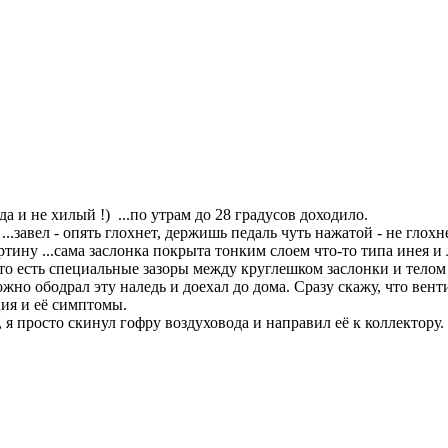
а и не хилый !) ...по утрам до 28 градусов доходило.
...завел - опять глохнет, держишь педаль чуть нажатой - не глохн
ину ...сама заслонка покрыта тонким слоем что-то типа инея и л
, то есть специальные зазоры между круглешком заслонки и телом
жно ободрал эту наледь и доехал до дома. Сразу скажу, что вент
ция и её симптомы.
я просто скинул гофру воздуховода и направил её к коллектору.