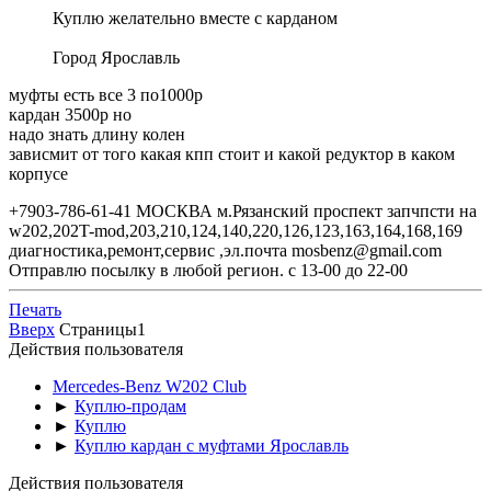
Куплю желательно вместе с карданом
Город Ярославль
муфты есть все 3 по1000р
кардан 3500р но
надо знать длину колен
зависмит от того какая кпп стоит и какой редуктор в каком
корпусе
+7903-786-61-41 МОСКВА м.Рязанский проспект запчпсти на
w202,202T-mod,203,210,124,140,220,126,123,163,164,168,169
диагностика,ремонт,сервис ,эл.почта mosbenz@gmail.com
Отправлю посылку в любой регион. с 13-00 до 22-00
Печать
Вверх
Страницы
1
Действия пользователя
Mercedes-Benz W202 Club
►
Куплю-продам
►
Куплю
►
Куплю кардан с муфтами Ярославль
Действия пользователя