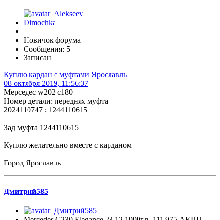
Новичок форума
Сообщения: 5
Записан
Куплю кардан с муфтами Ярославль
08 октября 2019, 11:56:37
Мерседес w202 c180
Номер детали: переднях муфта
2024110747 ; 1244110615
Зад муфта 1244110615
Куплю желательно вместе с карданом
Город Ярославль
Дмитрий585
Mercedes C230 Elegance 23.12.1999г.в.,111.975,АКПП