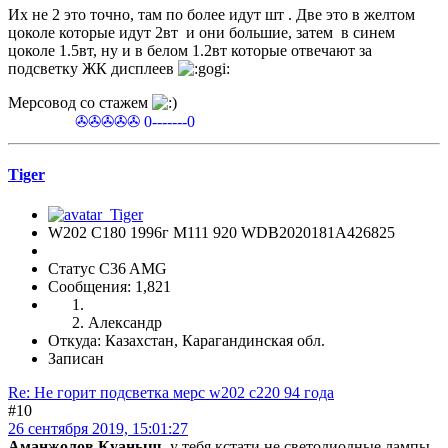
Их не 2 это точно, там по более идут шт . Две это в желтом
цоколе которые идут 2вт и они большие, затем в синем
цоколе 1.5вт, ну и в белом 1.2вт которые отвечают за
подсветку ЖК дисплеев
Мерсовод со стажем
✇✇✇✇✇ 0-------0
Tiger
W202 C180 1996г М111 920 WDB2020181A426825
Статус C36 AMG
Сообщения: 1,821
Александр
Откуда: Казахстан, Карагандинская обл.
Записан
Re: Не горит подсветка мерс w202 c220 94 года
#10
26 сентября 2019, 15:01:27
Аманжолов Куаныш
, у тебя кстати не светодиодные лампы