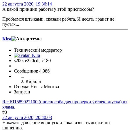
22 августа 2020, 19:36:14
А какой принцип работы у этой приспособы?
Пробьемся штыками, сказали ребята, И десять гранат не
пустяк...
Kira
Технический модератор
s200, е220cdi, с180
Сообщения: 4,986
Кирилл
Откуда: Новая Москва
Записан
Re: 611589022100 (приспособа для проверки утечек впуска) из
хлама.
#3
22 августа 2020, 20:40:03
Накачать давление во впуск и локализовать дырки по
шипению.