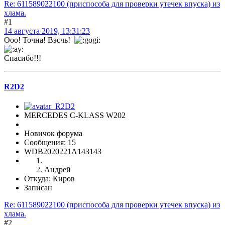
Re: 611589022100 (приспособа для проверки утечек впуска) из
хлама.
#1
14 августа 2019, 13:31:23
Ооо! Точна! Вэсчь!
Спасибо!!!
R2D2
MERCEDES C-KLASS W202
Новичок форума
Сообщения: 15
WDB2020221A143143
Андрей
Откуда: Киров
Записан
Re: 611589022100 (приспособа для проверки утечек впуска) из
хлама.
#2