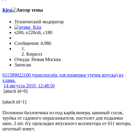
Kira
Технический модератор
s200, е220cdi, с180
Сообщения: 4,986
Кирилл
Откуда: Новая Москва
Записан
611589022100 (приспособа для проверки утечек впуска) из
хлама.
14 августа 2019, 12:48:50
[attach id=0]
[attach id=1]
Половина баллончика из под карбклинера, шинный сосок,
трубка от садового опрыскивателя, пистолет для подкачки
шин, 2 шт. б/у прокладки впускного коллектора от 611 мотора,
штатный хомут.