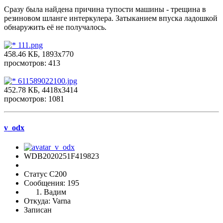
Сразу была найдена причина тупости машины - трещина в
резиновом шланге интеркулера. Затыканием впуска ладошкой
обнаружить её не получалось.
111.png
458.46 КБ, 1893x770
просмотров: 413
611589022100.jpg
452.78 КБ, 4418x3414
просмотров: 1081
v_odx
WDB2020251F419823
Статус C200
Сообщения: 195
Вадим
Откуда: Varna
Записан