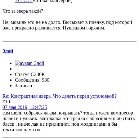
11:57:15
матовалкой(серой)
Что за зверь такой?
Не, мовиль это не на долго. Высыхает в плёнку, под которой
ржа прекрасно развивается. Пушсалом горячим.
Злой
Статус С230К
Сообщения: 980
Записан
Re: Контрактная дверь. Что делать перед установкой?
#10
07 мая 2019, 12:47:25
сам шоли собрался лаком покрывать? тогда нужен компресор
шланги пульвик. матовалка это тряпка с абразивом шоб сбить
блеск . иначе лак не прилипнет. под молдингами я бы
тектилом намазал.