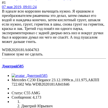
#1
07 мая 2019, 09:01:24
В идеале всю коррозию вычищать нужно. Я ершиком и
преобразователем ржавчины это делал, затем смывал его
водой и наждачка конечно, затем кислотный грунт, шпакля
если нужно, грунт, герметик в швы, снова грунт на герметик,
краска и лак. Третий год пошёл ни одного паука,
экспериментировал с задней дверью весь низ и вокруг ручки
был в коррозии думал ни чего не спасёт. А под пушсалом
может дальше гнить.
WDB2020181A604763
Главное хуже не сделать.
Дмитрий585
Mercedes C230 Elegance 23.12.1999г.в.,111.975,АКПП
722.602 Win WDB2020181A841846
Статус C55 AMG
Сообщения: 4,173
Дмитрий Юрьевич