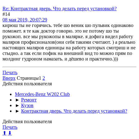
Re: Контрактная дверь. Что делать перед установкой?
#14
08 мая 2019, 20:07:29
кирюш ты не горячись. тебе шо веник шо пульвик одинаково
поможет. я те как доктор говорю. это не потому шо ты
рукожоп. все мы рукожопы в малярке. я дофига видел работу
маляров профисионалов(они себя такими считают. ) а реально
настоящих маляров единицы на работу которых смотриш и не
стыдно. а так если пофик на внешний вид то можно прям по
молдинг гудроном намазать. и дёшево и практично.)))
Печать
Вверх
Страницы
1
2
Действия пользователя
Mercedes-Benz W202 Club
►
Ремонт
►
Кузов
►
Контрактная дверь. Что делать перед установкой?
Действия пользователя
Печать
⬆
⬇