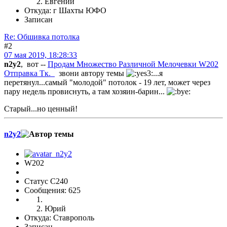
Евгений
Откуда: г Шахты ЮФО
Записан
Re: Обшивка потолка
#2
07 мая 2019, 18:28:33
n2y2
, вот --
Продам Множество Различной Мелочевки W202
Отправка Тк.
звони автору темы
...я
перетянул...самый "молодой" потолок - 19 лет, может через
пару недель провиснуть, а там хозяин-барин...
Старый...но ценный!
n2y2
W202
Статус C240
Сообщения: 625
Юрий
Откуда: Ставрополь
Записан