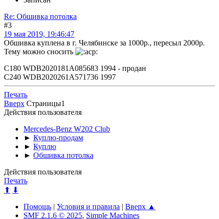
Re: Обшивка потолка
#3
19 мая 2019, 19:46:47
Обшивка куплена в г. Челябинске за 1000р., пересыл 2000р.
Тему можно сносить
С180 WDB2020181A085683 1994 - продан
С240 WDB2020261A571736 1997
Печать
Вверх
Страницы
1
Действия пользователя
Mercedes-Benz W202 Club
►
Куплю-продам
►
Куплю
►
Обшивка потолка
Действия пользователя
Печать
⬆
⬇
Помощь
|
Условия и правила
|
Вверх ▲
SMF 2.1.6 © 2025
,
Simple Machines