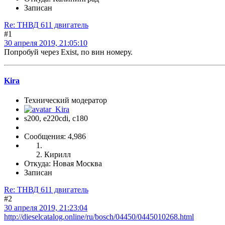
Записан
Re: ТНВД 611 двигатель
#1
30 апреля 2019, 21:05:10
Попробуй через Exist, по вин номеру.
Kira
Технический модератор
s200, е220cdi, с180
Сообщения: 4,986
Кирилл
Откуда: Новая Москва
Записан
Re: ТНВД 611 двигатель
#2
30 апреля 2019, 21:23:04
http://dieselcatalog.online/ru/bosch/04450/0445010268.html