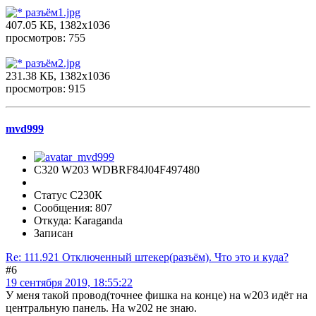
разъём1.jpg
407.05 КБ, 1382x1036
просмотров: 755
разъём2.jpg
231.38 КБ, 1382x1036
просмотров: 915
mvd999
C320 W203 WDBRF84J04F497480
Статус С230К
Сообщения: 807
Откуда: Karaganda
Записан
Re: 111.921 Отключенный штекер(разъём). Что это и куда?
#6
19 сентября 2019, 18:55:22
У меня такой провод(точнее фишка на конце) на w203 идёт на
центральную панель. На w202 не знаю.