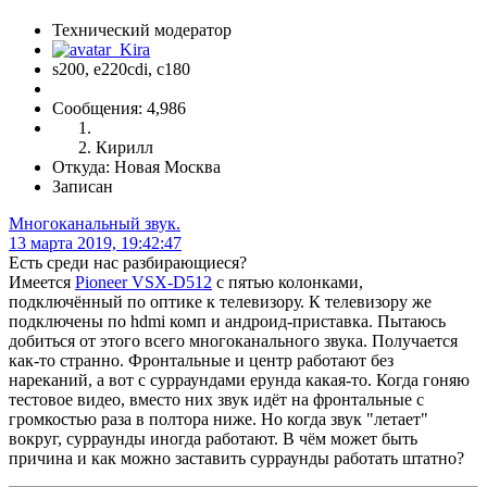
Технический модератор
s200, е220cdi, с180
Сообщения: 4,986
Кирилл
Откуда: Новая Москва
Записан
Многоканальный звук.
13 марта 2019, 19:42:47
Есть среди нас разбирающиеся?
Имеется
Pioneer VSX-D512
с пятью колонками,
подключённый по оптике к телевизору. К телевизору же
подключены по hdmi комп и андроид-приставка. Пытаюсь
добиться от этого всего многоканального звука. Получается
как-то странно. Фронтальные и центр работают без
нареканий, а вот с сурраундами ерунда какая-то. Когда гоняю
тестовое видео, вместо них звук идёт на фронтальные с
громкостью раза в полтора ниже. Но когда звук "летает"
вокруг, сурраунды иногда работают. В чём может быть
причина и как можно заставить сурраунды работать штатно?