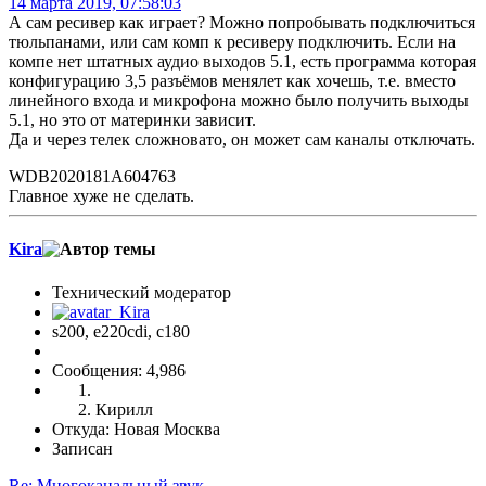
14 марта 2019, 07:58:03
А сам ресивер как играет? Можно попробывать подключиться
тюльпанами, или сам комп к ресиверу подключить. Если на
компе нет штатных аудио выходов 5.1, есть программа которая
конфигурацию 3,5 разъёмов менялет как хочешь, т.е. вместо
линейного входа и микрофона можно было получить выходы
5.1, но это от материнки зависит.
Да и через телек сложновато, он может сам каналы отключать.
WDB2020181A604763
Главное хуже не сделать.
Kira
Технический модератор
s200, е220cdi, с180
Сообщения: 4,986
Кирилл
Откуда: Новая Москва
Записан
Re: Многоканальный звук.