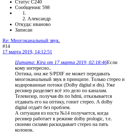
Статус C240
Сообщения: 598
Александр
Откуда: иваново
Записан
Re: Многоканальный звук.
#14
17 марта 2019, 14:12:51
Цитата: Kira от 17 марта 2019, 02:18:46
Если
кому интересно..
Оптика, она же S/PDIF не может передавать
многоканальный звук в принципе. Только стерео и
кодированные потоки (Dolby digital и dts). Уже
ресивер разделяет всё это дело по каналам.
Телевизор, получая dts по hdmi, отказывается
отдавать его на оптику, гонит стерео. А dolby
digital отдаёт без проблем.
А ситуация из поста №14 получается, когда
ресивер работает в режиме dolby prologic, т.е.
своими силами раскидывает стерео на пять
колонок.