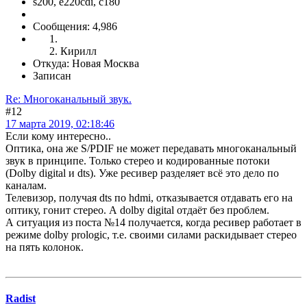
s200, е220cdi, с180
Сообщения: 4,986
Кирилл
Откуда: Новая Москва
Записан
Re: Многоканальный звук.
#12
17 марта 2019, 02:18:46
Если кому интересно..
Оптика, она же S/PDIF не может передавать многоканальный
звук в принципе. Только стерео и кодированные потоки
(Dolby digital и dts). Уже ресивер разделяет всё это дело по
каналам.
Телевизор, получая dts по hdmi, отказывается отдавать его на
оптику, гонит стерео. А dolby digital отдаёт без проблем.
А ситуация из поста №14 получается, когда ресивер работает в
режиме dolby prologic, т.е. своими силами раскидывает стерео
на пять колонок.
Radist