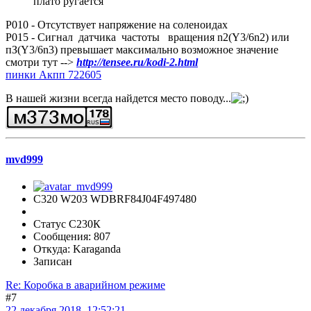
плато ругается
Р010 - Отсутствует напряжение на соле­ноидах
Р015 - Сигнал датчика частоты враще­ния n2(Y3/6n2) или
пЗ(Y3/6n3) превышает максимально возмож­ное значение
смотри тут -->
http://tensee.ru/kodi-2.html
пинки Акпп 722605
В нашей жизни всегда найдется место поводу...
mvd999
C320 W203 WDBRF84J04F497480
Статус С230К
Сообщения: 807
Откуда: Karaganda
Записан
Re: Коробка в аварийном режиме
#7
22 декабря 2018, 12:52:21