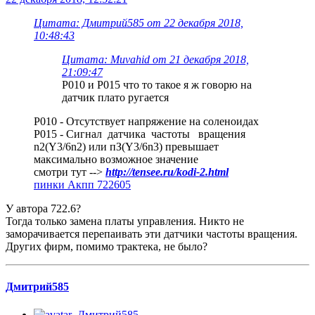
Цитата: Дмитрий585 от 22 декабря 2018,
10:48:43
Цитата: Muvahid от 21 декабря 2018,
21:09:47
Р010 и Р015 что то такое я ж говорю на
датчик плато ругается
Р010 - Отсутствует напряжение на соле­ноидах
Р015 - Сигнал датчика частоты враще­ния
n2(Y3/6n2) или пЗ(Y3/6n3) превышает
максимально возмож­ное значение
смотри тут -->
http://tensee.ru/kodi-2.html
пинки Акпп 722605
У автора 722.6?
Тогда только замена платы управления. Никто не
заморачивается перепаивать эти датчики частоты вращения.
Других фирм, помимо трактека, не было?
Дмитрий585