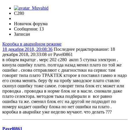
C280
Новичок форума
Сообщения: 13
Записан
Коробка в аварийном режиме
18 декабря 2018, 20:08:36
Последнее редактирование
: 18
декабря 2018, 20:33:08 от Pavel0861
в общем вкратце . мерс 202 с280 акпп 5 ступка электрон .
кинула ошибку плато. полгода назад менял плато по той же
ошибке . снова отправляют с диагностики на сервис там
говорят типа плато ТРАКТЕК кторое я поставил гамно и надо
его снова менять. беру бу на пробу заводское плато ставлю
скинул ошибку тоже самое. говорят типа блок егс может или
проводка . проводка в норме блок не в масле. снимали даже
плато селектора. методом тыка подбирали и все равно
ошибка та же. сменил блок егс на другой не подходит по
номеру кидает ошибку блока но нет ошибки на плато .
коробка в аварийке уже неделю мучают. что делать ???
Pavel0861