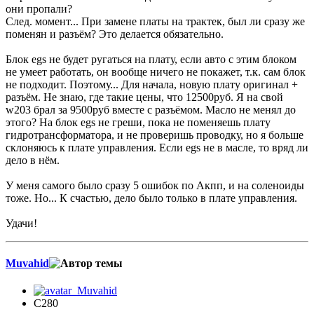
они пропали?
След. момент... При замене платы на трактек, был ли сразу же
поменян и разъём? Это делается обязательно.
Блок egs не будет ругаться на плату, если авто с этим блоком
не умеет работать, он вообще ничего не покажет, т.к. сам блок
не подходит. Поэтому... Для начала, новую плату оригинал +
разъём. Не знаю, где такие цены, что 12500руб. Я на свой
w203 брал за 9500руб вместе с разъёмом. Масло не менял до
этого? На блок egs не греши, пока не поменяешь плату
гидротрансформатора, и не проверишь проводку, но я больше
склоняюсь к плате управления. Если egs не в масле, то вряд ли
дело в нём.
У меня самого было сразу 5 ошибок по Акпп, и на соленоиды
тоже. Но... К счастью, дело было только в плате управления.
Удачи!
Muvahid
C280