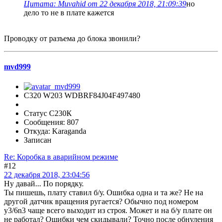
Цитата: Muvahid от 22 декабря 2018, 21:09:39
но
дело то не в плате кажется
Проводку от разъема до блока звонили?
mvd999
C320 W203 WDBRF84J04F497480
Статус С230К
Сообщения: 807
Откуда: Karaganda
Записан
Re: Коробка в аварийном режиме
#12
22 декабря 2018, 23:04:56
Ну давай... По порядку.
Ты пишешь, плату ставил б/у. Ошибка одна и та же? Не на
другой датчик вращения ругается? Обычно под номером
y3/6n3 чаще всего выходит из строя. Может и на б/у плате он
не работал? Ошибки чем скидывали? Точно после обнуления