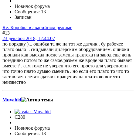
Новичок форума
Сообщения: 13
Записан
Re: Коробка в аварийном режиме
#13
23 декабря 2018, 12:44:07
по порядку )... ошибка та же на тот же датчик . бу рабочее
плато было . скидывали дилерским оборудованием. ошибки
пропали как выехал после замены трактека на завод еще день
поездилю потом то же самое.разъем же вроде на плато бывает
вместе ? . сам тоже не уверен что егс просто для уверености
что точно плато думаю сменить . но если ето плато то что то
заставляет слетать датчик вращения на платеюю вот что
неизвестно
Muvahid
C280
Новичок форума
Сообщения: 13