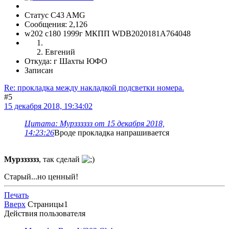
Статус C43 AMG
Сообщения: 2,126
w202 c180 1999г МКПП WDB2020181A764048
Евгений
Откуда: г Шахты ЮФО
Записан
Re: прокладка между накладкой подсветки номера.
#5
15 декабря 2018, 19:34:02
Цитата: Мурзззззз от 15 декабря 2018,
14:23:26
Вроде прокладка напрашивается
Мурзззззз
, так сделай
Старый...но ценный!
Печать
Вверх
Страницы
1
Действия пользователя