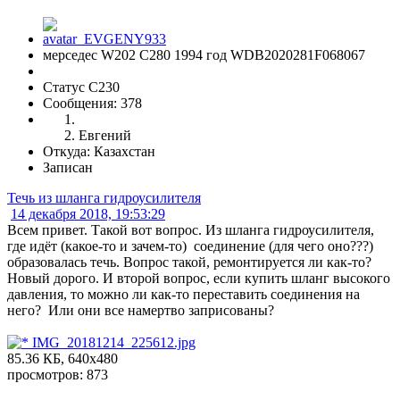
мерседес W202 С280 1994 год WDB2020281F068067
Статус C230
Сообщения: 378
Евгений
Откуда: Казахстан
Записан
Течь из шланга гидроусилителя
14 декабря 2018, 19:53:29
Всем привет. Такой вот вопрос. Из шланга гидроусилителя,
где идёт (какое-то и зачем-то) соединение (для чего оно???)
образовалась течь. Вопрос такой, ремонтируется ли как-то?
Новый дорого. И второй вопрос, если купить шланг высокого
давления, то можно ли как-то переставить соединения на
него? Или они все намертво заприсованы?
IMG_20181214_225612.jpg
85.36 КБ, 640x480
просмотров: 873