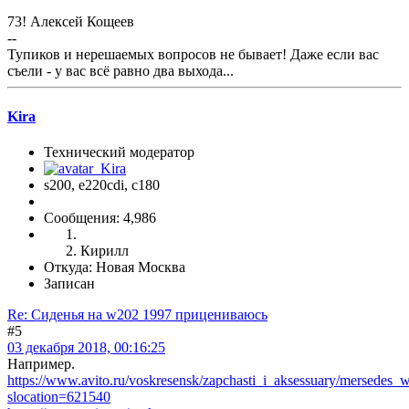
73! Алексей Кощеев
--
Тупиков и нерешаемых вопросов не бывает! Даже если вас
съели - у вас всё равно два выхода...
Kira
Технический модератор
s200, е220cdi, с180
Сообщения: 4,986
Кирилл
Откуда: Новая Москва
Записан
Re: Сиденья на w202 1997 прицениваюсь
#5
03 декабря 2018, 00:16:25
Например.
https://www.avito.ru/voskresensk/zapchasti_i_aksessuary/mersede
slocation=621540