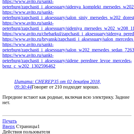
https://www.avito.ru/sankt-
peterburg/zapchasti_i_aksessuary/sidenya_komplekt_mersedes_w20
https://www.avito.ru/sankt-
peterburg/zapchasti_i_aksessuary/salon_siniy_mersedes_w202_dore
https://www.avito.ru/sankt-
peterburg/zapchasti_i_aksessuary/sideniya_mersedes_w202_w208_
https://www.avito.ru/chebarkul/zapchasti_i_aksessuary/sidenya_
https://www.avito.ru/bryansk/zapchasti_i_aksessuary/salon_merce
https://www.avito.ru/sankt-
peterburg/zapchasti_i_aksessuary/salon_w202_mersedes_sedan_726
https://www.avito.ru/sankt-
peterburg/zapchasti_i_aksessuary/sidene_perednee_levoe_mercedes-
benz_c_w202_1302596462
Цитата: CHEREP35 от 02 декабря 2018,
09:30:44
Говорят от 210 подходят хорошо.
Передние встают как родные, включая всю электрику. Задние
нет.
Печать
Вверх
Страницы
1
Действия пользователя