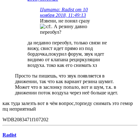
Цитата: Radist от 10
ноября 2018, 11:49:13
Извени, не понял сразу
. А резину давно
переобул?
да недавно переобул, только связи не
вижу, свист идет прямо из под
бордочка,покурил форум, звук идет
видимо от клапана рециркуляции
воздуха. токо как его снимать хз
Просто ты пишешь, что звук появляется в
движении, так что как вариант резина шумит.
Может что в заслонку попало, вот и шум, т.к. в
движении поток воздуха через неё больше идет.
как туда залезть вот в чём вопрос,торпеду снимать это гемор
пц неприятный
WDB2083471f107202
Radist