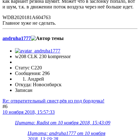
как вариант резина шумит. Может что в заслонку попало, вот
и шум, т.к. в движении поток воздуха через неё больше идет.
WDB2020181A604763
Главное хуже не сделать.
andruha1777
w208 CLK 230 kompressor
Статус C220
Сообщения: 296
Андрей
Откуда: Новосибирск
Записан
Re: отвратительный свист,рёв из под бордочка!
#6
10 ноября 2018, 15:57:33
Цитата: Radist от 10 ноября 2018, 15:43:09
Цитата: andruha1777 от 10 ноября
2018, 13:19:28