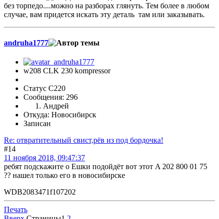
без торпедо....можно на разборах глянуть. Тем более в любом
случае, вам придется искать эту деталь там или заказывать.
andruha1777
w208 CLK 230 kompressor
Статус C220
Сообщения: 296
Андрей
Откуда: Новосибирск
Записан
Re: отвратительный свист,рёв из под бордочка!
#14
11 ноября 2018, 09:47:37
ребят подскажите о Ешки подойдёт вот этот A 202 800 01 75
?? нашел только его в новосибирске
WDB2083471f107202
Печать
Вверх
Страницы
1
2