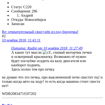
Статус C220
Сообщения: 296
Андрей
Откуда: Новосибирск
Записан
Re: отвратительный свист,рёв из под бордочка!
#2
10 ноября 2018, 11:41:11
Цитата: Radist от 10 ноября 2018, 11:27:49
А какие тут мысли
, снимай моторчик печки
и осматривай крыльчатку. Возможно её нужно
будет поглубже осадить на валу двигателя или
наоборот поднять.
Здесь полно тем про печку.
не думаю что это печка, при выключенной печи свистит пц! и
только когда авто на ходу! то есть когда машина стоит свиста
нет!
WDB2083471f107202