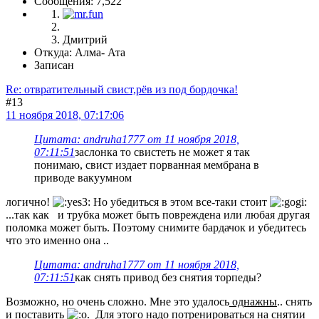
Сообщения: 7,522
Дмитрий
Откуда: Алма- Ата
Записан
Re: отвратительный свист,рёв из под бордочка!
#13
11 ноября 2018, 07:17:06
Цитата: andruha1777 от 11 ноября 2018,
07:11:51
заслонка то свистеть не может я так
понимаю, свист издает порванная мембрана в
приводе вакуумном
логично!
Но убедиться в этом все-таки стоит
...так как и трубка может быть повреждена или любая другая
поломка может быть. Поэтому снимите бардачок и убедитесь
что это именно она ..
Цитата: andruha1777 от 11 ноября 2018,
07:11:51
как снять привод без снятия торпеды?
Возможно, но очень сложно. Мне это удалось
однажны
.. снять
и поставить
. Для этого надо потренироваться на снятии