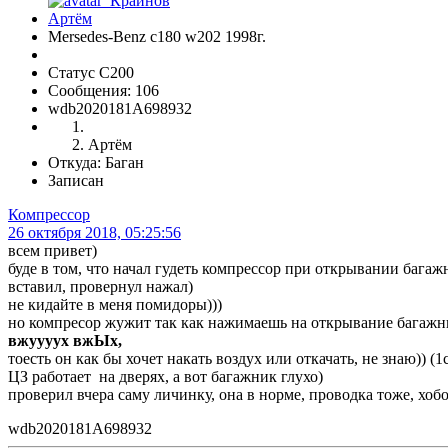
Mersedes-Benz c180 w202 1998г.
Статус C200
Сообщения: 106
wdb2020181A698932
Артём
Откуда: Баган
Записан
Компрессор
26 октября 2018, 05:25:56
всем привет)
буде в том, что начал гудеть компрессор при открывании багажн
вставил, провернул нажал)
не кидайте в меня помидоры)))
но компресор жужит так как нажимаешь на открывание багажн
вжуууух вжЫх,
тоесть он как бы хочет накать воздух или откачать, не знаю)) (1с
ЦЗ работает на дверях, а вот багажник глухо)
проверил вчера саму личинку, она в норме, проводка тоже, хобо
wdb2020181A698932