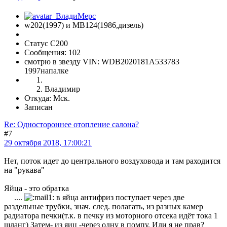
w202(1997) и МВ124(1986,дизель)
Статус C200
Сообщения: 102
смотрю в звезду VIN: WDB2020181A533783
1997напалке
Владимир
Откуда: Мск.
Записан
Re: Одностороннее отопление салона?
#7
29 октября 2018, 17:00:21
Нет, поток идет до центрального воздуховода и там раходится
на "рукава"
Яйца - это обратка
....
в яйца антифриз поступает через две
раздельные трубки, знач. след. полагать, из разных камер
радиатора печки(т.к. в печку из моторного отсека идёт тока 1
шланг) Затем- из яиц -через одну в помпу. Или я не прав?