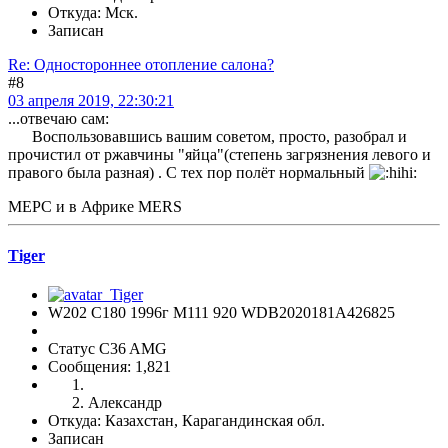
Откуда: Мск.
Записан
Re: Одностороннее отопление салона?
#8
03 апреля 2019, 22:30:21
...отвечаю сам:
Воспользовавшись вашим советом, просто, разобрал и
прочистил от ржавчины "яйца"(степень загрязнения левого и
правого была разная) . С тех пор полёт нормальный
МЕРС и в Африке MERS
Tiger
W202 C180 1996г М111 920 WDB2020181A426825
Статус C36 AMG
Сообщения: 1,821
Александр
Откуда: Казахстан, Карагандинская обл.
Записан