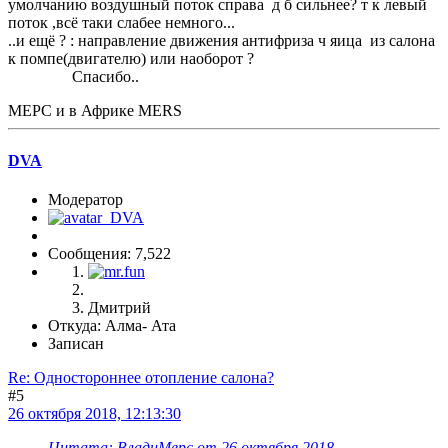
умолчанию воздушный поток справа д б сильнее? т к левый
поток ,всё таки слабее немного...
..и ещё ? : направление движения антифриза ч яица из салона
к помпе(двигателю) или наоборот ?
Спасибо..
МЕРС и в Африке MERS
DVA
Модератор
Сообщения: 7,522
Дмитрий
Откуда: Алма- Ата
Записан
Re: Одностороннее отопление салона?
#5
26 октября 2018, 12:13:30
Цитата: ВладиМерс от 26 октября 2018,