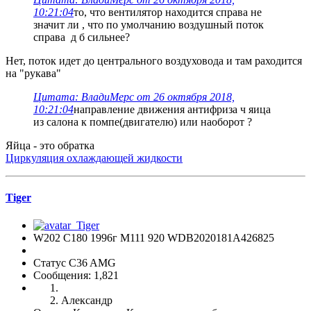
10:21:04
то, что вентилятор находится справа не
значит ли , что по умолчанию воздушный поток
справа д б сильнее?
Нет, поток идет до центрального воздуховода и там раходится
на "рукава"
Цитата: ВладиМерс от 26 октября 2018,
10:21:04
направление движения антифриза ч яица
из салона к помпе(двигателю) или наоборот ?
Яйца - это обратка
Циркуляция охлаждающей жидкости
Tiger
W202 C180 1996г М111 920 WDB2020181A426825
Статус C36 AMG
Сообщения: 1,821
Александр