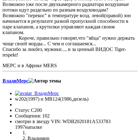
Возможно уже после двухкамерного радиатора воздушные
потоки идут раздельно по разным воздуховодам?
Возможно "перекос" в температуре возд. левой(правой) зон
начинается в результате разной пропускной способности в
паре клапанов, а крутилки управляют каждая своим
клапаном.
Короче, правильно говорят,что "яйца" нужно держать
чище своей морды... С чем и соглашаемся...
Спасибо за ликбез, мужики..., и за ценный ВИДОС Tiger-
respekt!
МЕРС и в Африке MERS
ВладиМерс
w202(1997) и МВ124(1986,дизель)
Статус C200
Сообщения: 102
смотрю в звезду VIN: WDB2020181A533783
1997напалке
Владимир