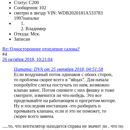
Статус C200
Сообщения: 102
смотрю в звезду VIN: WDB2020181A533783
1997напалке
Владимир
Откуда: Мск.
Записан
Re: Одностороннее отопление салона?
#4
26 октября 2018, 10:21:04
Цитата: DVA от 25 октября 2018, 04:51:58
Если воздушный поток одинаков с обоих сторон,
то проблема скорее всего в "яйцах". Для начала
попробуйте слегка постучать по ним, возможно
клапан завис. Потом снимите с них фишку и тоже
смотрите, изменится ли что-нибудь. Это все
проделывайте на работающем и прогретом моторе.
Ну и последняя инстанция -это разбирать и
промывать клапана, если и это не поможет, то
скорее всего замена.
.....то, что вентилятор находится справа не значит ли , что по