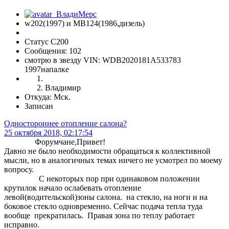
w202(1997) и МВ124(1986,дизель)
Статус C200
Сообщения: 102
смотрю в звезду VIN: WDB2020181A533783
1997напалке
Владимир
Откуда: Мск.
Записан
Одностороннее отопление салона?
25 октября 2018, 02:17:54
Форумчане,Привет!
Давно не было необходимости обращаться к коллективной
мысли, но в аналогичных темах ничего не усмотрел по моему
вопросу.
С некоторых пор при одинаковом положении
крутилок начало ослабевать отопление
левой(водительской)зоны салона. на стекло, на ноги и на
боковое стекло одновременно. Сейчас подача тепла туда
вообще прекратилась. Правая зона по теплу работает
исправно.