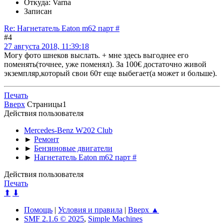
Откуда: Varna
Записан
Re: Нагнетатель Eaton m62 парт #
#4
27 августа 2018, 11:39:18
Могу фото шнеков выслать. + мне здесь выгоднее его
поменять(точнее, уже поменял). За 100€ достаточно живой
экземпляр,который свои 60т еще выбегает(а может и больше).
Печать
Вверх
Страницы
1
Действия пользователя
Mercedes-Benz W202 Club
►
Ремонт
►
Бензиновые двигатели
►
Нагнетатель Eaton m62 парт #
Действия пользователя
Печать
⬆
⬇
Помощь
|
Условия и правила
|
Вверх ▲
SMF 2.1.6 © 2025
,
Simple Machines