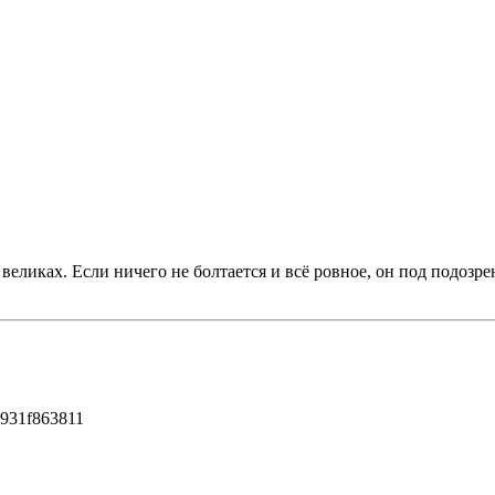
великах. Если ничего не болтается и всё ровное, он под подозр
1931f863811