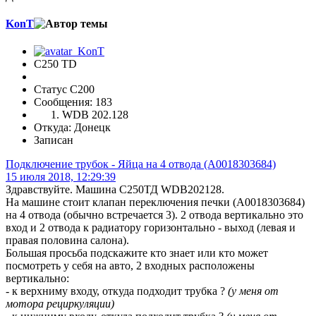
KonT
C250 TD
Статус C200
Сообщения: 183
WDB 202.128
Откуда: Донецк
Записан
Подключение трубок - Яйца на 4 отвода (А0018303684)
15 июля 2018, 12:29:39
Здравствуйте. Машина С250ТД WDB202128.
На машине стоит клапан переключения печки (А0018303684)
на 4 отвода (обычно встречается 3). 2 отвода вертикально это
вход и 2 отвода к радиатору горизонтально - выход (левая и
правая половина салона).
Большая просьба подскажите кто знает или кто может
посмотреть у себя на авто, 2 входных расположены
вертикально:
- к верхниму входу, откуда подходит трубка ?
(у меня от
мотора рециркуляции)