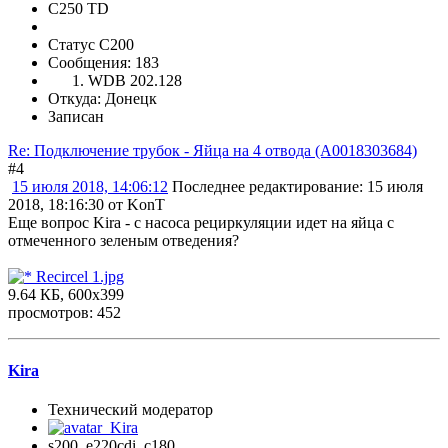
C250 TD
Статус C200
Сообщения: 183
WDB 202.128
Откуда: Донецк
Записан
Re: Подключение трубок - Яйца на 4 отвода (А0018303684)
#4
15 июля 2018, 14:06:12
Последнее редактирование
: 15 июля
2018, 18:16:30 от KonT
Еще вопрос Kira - с насоса рециркуляции идет на яйца с
отмеченного зеленым отведения?
Recircel 1.jpg
9.64 КБ, 600x399
просмотров: 452
Kira
Технический модератор
s200, е220cdi, с180