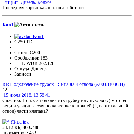
"яйцЫ". Дизель. Колхоз.
Последняя картинка - как они работают.
KonT
C250 TD
Статус C200
Сообщения: 183
WDB 202.128
Откуда: Донецк
Записан
Re: Подключение трубок - Яйца на 4 отвода (А0018303684)
#2
15 июля 2018, 13:58:41
Спасибо. Но куда подключить трубку идущую на (с) мотора
рециркуляции - судя по картинке к нижней (2, вертикальный
отвод) части клапана?
Яйца.jpg
23.12 КБ, 400x488
просмотров: 483