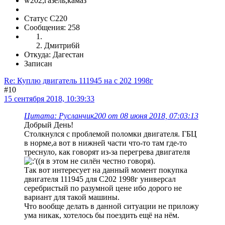
w202,газель,камаз
Статус C220
Сообщения: 258
Дмитри6й
Откуда: Дагестан
Записан
Re: Куплю двигатель 111945 на с 202 1998г
#10
15 сентября 2018, 10:39:33
Цитата: Русланчик200 от 08 июня 2018, 07:03:13
Добрый День!
Столкнулся с проблемой поломки двигателя. ГБЦ
в норме,а вот в нижней части что-то там где-то
треснуло, как говорят из-за перегрева двигателя
(я в этом не силён честно говоря).
Так вот интересует на данный момент покупка
двигателя 111945 для С202 1998г универсал
серебристый по разумной цене ибо дорого не
вариант для такой машины.
Что вообще делать в данной ситуации не приложу
ума никак, хотелось бы поездить ещё на нём.