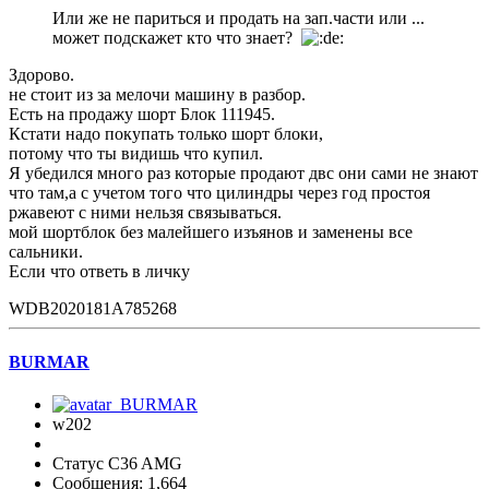
Или же не париться и продать на зап.части или ...
может подскажет кто что знает?
Здорово.
не стоит из за мелочи машину в разбор.
Есть на продажу шорт Блок 111945.
Кстати надо покупать только шорт блоки,
потому что ты видишь что купил.
Я убедился много раз которые продают двс они сами не знают
что там,а с учетом того что цилиндры через год простоя
ржавеют с ними нельзя связываться.
мой шортблок без малейшего изъянов и заменены все
сальники.
Если что ответь в личку
WDB2020181A785268
BURMAR
w202
Статус C36 AMG
Сообщения: 1,664