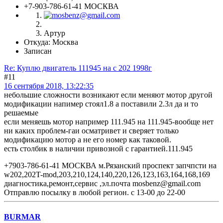
+7-903-786-61-41 МОСКВА
Артур
Откуда: Москва
Записан
Re: Куплю двигатель 111945 на с 202 1998г
#11
16 сентября 2018, 13:22:35
небольшие сложности возникают если меняют мотор другой
модификации напимер стоял1.8 а поставили 2.3л да и то
решаемые
если меняешь мотор например 111.945 на 111.945-вообще нет
ни каких проблем-гаи осматривет и сверяет только
модификацию мотор а не его номер как таковой.
есть столбик в наличии привозной с гарантией.111.945
+7903-786-61-41 МОСКВА м.Рязанский проспект запчпсти на
w202,202T-mod,203,210,124,140,220,126,123,163,164,168,169
диагностика,ремонт,сервис ,эл.почта mosbenz@gmail.com
Отправлю посылку в любой регион. с 13-00 до 22-00
BURMAR