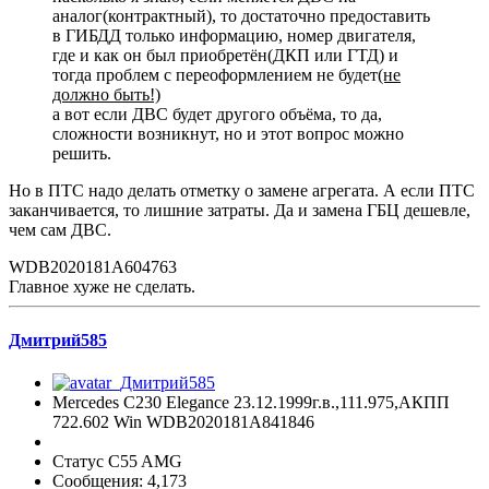
аналог(контрактный), то достаточно предоставить
в ГИБДД только информацию, номер двигателя,
где и как он был приобретён(ДКП или ГТД) и
тогда проблем с переоформлением не будет
(не
должно быть!)
а вот если ДВС будет другого объёма, то да,
сложности возникнут, но и этот вопрос можно
решить.
Но в ПТС надо делать отметку о замене агрегата. А если ПТС
заканчивается, то лишние затраты. Да и замена ГБЦ дешевле,
чем сам ДВС.
WDB2020181A604763
Главное хуже не сделать.
Дмитрий585
Mercedes C230 Elegance 23.12.1999г.в.,111.975,АКПП
722.602 Win WDB2020181A841846
Статус C55 AMG
Сообщения: 4,173