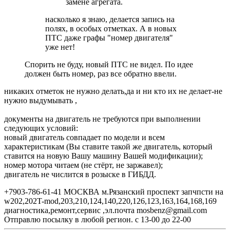
замене агрегата.
насколько я знаю, делается запись на
полях, в особых отметках. А в новых
ПТС даже графы "номер двигателя"
уже нет!
Спорить не буду, новый ПТС не видел. По идее
должен быть номер, раз все обратно ввели.
никаких отметок не нужно делать,да и ни кто их не делает-не
нужно выдумывать ,
документы на двигатель не требуются при выполнении
следующих условий:
новый двигатель совпадает по модели и всем
характеристикам (Вы ставите такой же двигатель, который
ставится на новую Вашу машину Вашей модификации);
номер мотора читаем (не стёрт, не заржавел);
двигатель не числится в розыске в ГИБДД.
+7903-786-61-41 МОСКВА м.Рязанский проспект запчпсти на
w202,202T-mod,203,210,124,140,220,126,123,163,164,168,169
диагностика,ремонт,сервис ,эл.почта mosbenz@gmail.com
Отправлю посылку в любой регион. с 13-00 до 22-00