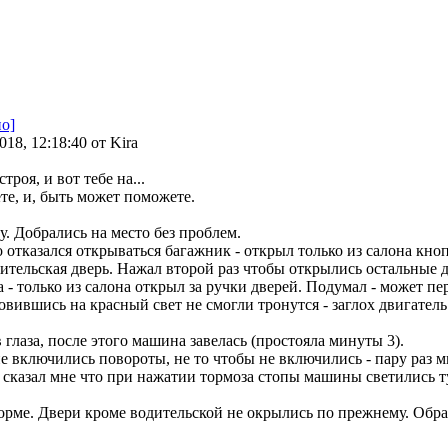
о]
018, 12:18:40 от Kira
роя, и вот тебе на...
е, и, быть может поможете.
. Добрались на место без проблем.
го отказался открываться багажник - открыл только из салона к
ительская дверь. Нажал второй раз чтобы открылись остальные д
 - только из салона открыл за ручки дверей. Подумал - может пе
овившись на красный свет не смогли тронутся - заглох двигател
 глаза, после этого машина завелась (простояла минуты 3).
е включились повороты, не то чтобы не включились - пару раз м
 сказал мне что при нажатии тормоза стопы машины светились ту
норме. Двери кроме водительской не окрылись по прежнему. Обр