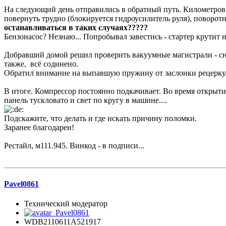
На следующий день отправились в обратный путь. Километров че
повернуть трудно (блокируется гидроусилитель руля), поворотни
останавливаться в таких случаях?????
Бензонасос? Незнаю... Попробывал завестись - стартер крутит н
Добравший домой решил проверить вакуумные магистрали - сня
также, всё содинено.
Обратил внимание на выпавшую пружину от заслонки рецерку
В итоге. Компрессор постоянно подкачивает. Во время открыти
панель тускловато и свет по кругу в машине....
Подскажите, что делать и где искать причину поломки.
Заранее благодарен!
Рестайл, м111.945. Винкод - в подписи...
Pavel0861
Технический модератор
WDB2110611A521917