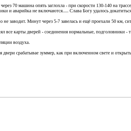
рез 70 машина опять заглохла - при скорости 130-140 на трассе:
ки и аварийка не включаются..... Слава Богу удалось докатиться
о не заводит. Минут через 5-7 завелась и ещё проехали 50 км, си
л все карты дверей - соединения нормальные, подголовники - т
ляции воздуха.
я двери срабатывае зуммер, как при включенном свете и открыты