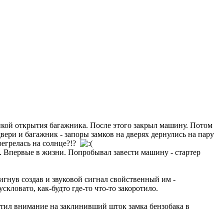
нопкой открытия багажника. После этого закрыл машину. Потом
вери и багажник - запоры замков на дверях дернулись на пару
регрелась на солнце?!?
ь. Впервые в жизни. Попробывал завести машину - стартер
игнув создав и звуковой сигнал свойственный им -
скловато, как-будто где-то что-то закоротило.
атил внимание на заклинивший шток замка бензобака в