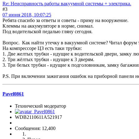
Re: Неисправность работы вакуумной системы + электрика.
#3
07 июня 2018, 10:07:25
Ребята спасибо за ответы и советы - приму на вооружение.
Клеммы на аккумуляторе в норме, снимал.
Под водительской педалью гляну сегодня.
Вопрос. Как найти утечку в вакуумной системе? Читал форум т
На компрессоре ЦЗ есть таки трубки:
1. Две желтых трубки - идущие к водительской двери, замку лю
2. Три жёлтых трубки - идущие к 3 дверям.
3. Три белых трубки - идущие к подголовникам, замку багажни
P.S. При включении зажигания ошибок на приборной панели не
Pavel0861
Технический модератор
WDB2110611A521917
Сообщения: 12,400