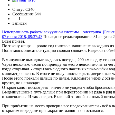
Статус C240
Сообщения: 544
Записан
Неисправность работы вакуумной системы + электрика. [Решен
07 июня 2018, 09:37:43
Последнее редактирование
: 31 августа 2
Всем привет.
По закону жанра.... ровно год ничего в машине не выходило из ст
Попытаюсь описать ситуацию своими словами. Надеюсь поймёт
В минувшые выходные выдалась поездка, 200 км в одну сторону
Через несколько часов по приезду на место непонятно из-за че
когда открывал - открылась с одного нажатия ключа-рыбки вод
милиметров всего. В итоге не получилось окрыть двери с ключа
После этого поехали дальше по делам. Километра через 2 остан
крутит, но не заводит.
Открыл капот посмотреть - ничего не увидел чтобы бросалось в
Выдвинувшись в путь дальше при перестроении из ряда в ряд н
отключились. И так - не раз. Ехавший за мной знакомый потом
При прибытии на место проверил все предохранители - всё в 
открытом виде даже при закрытии машины он оставался.